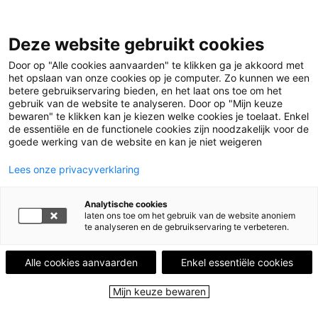
Leestips
Deze website gebruikt cookies
Events
Uitgelicht
Door op "Alle cookies aanvaarden" te klikken ga je akkoord met
Leesgroepen
het opslaan van onze cookies op je computer. Zo kunnen we een
Leesplekken
betere gebruikservaring bieden, en het laat ons toe om het
Partners
gebruik van de website te analyseren. Door op "Mijn keuze
Over ons
bewaren" te klikken kan je kiezen welke cookies je toelaat. Enkel
de essentiële en de functionele cookies zijn noodzakelijk voor de
goede werking van de website en kan je niet weigeren
Menu
Menu sluiten
Lees onze privacyverklaring
Leestips
Analytische cookies
Events
laten ons toe om het gebruik van de website anoniem
Uitgelicht
te analyseren en de gebruikservaring te verbeteren.
Leesgroepen
Leesplekken
Alle cookies aanvaarden
Enkel essentiële cookies
Partners
Over ons
Mijn keuze bewaren
Close