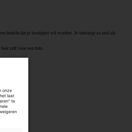
n bericht dat je leestipper wil worden. Je ontvangt zo snel als
best zelf voor een foto.
n onze
 tips
.
het laat
aren" te
onele
 weigeren