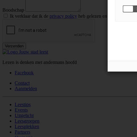
Boodschap
Ik verklaar dat ik de
privacy policy
heb gelezen en goedgekeurd.
Verzenden
Lezen is denken met andermans hoofd
Facebook
Contact
Aanmelden
Leestips
Events
Uitgelicht
Leesgroepen
Leesplekken
Partners