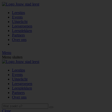
Leestips
Events
Uitgelicht
Leesgroepen
Leesplekken
Partners
Over ons
Menu
Menu sluiten
Leestips
Events
Uitgelicht
Leesgroepen
Leesplekken
Partners
Over ons
Close