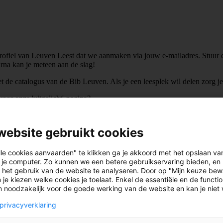
profiel van Leuven Leest dat we aanmaken via jouw e-mailadres. Stuur ee
arna kan je meteen aan de slag!
et de catalogus van de Bib Leuven. Als je een leesplek wil delen zorg je 
voor onze 'uitgelicht'-pagina?
website gebruikt cookies
lle cookies aanvaarden" te klikken ga je akkoord met het opslaan va
aar te beginnen? We zetten je op weg met
een handige leidraad met enkele
 je computer. Zo kunnen we een betere gebruikservaring bieden, en 
 het gebruik van de website te analyseren. Door op "Mijn keuze bew
 je kiezen welke cookies je toelaat. Enkel de essentiële en de functi
jn noodzakelijk voor de goede werking van de website en kan je niet
privacyverklaring