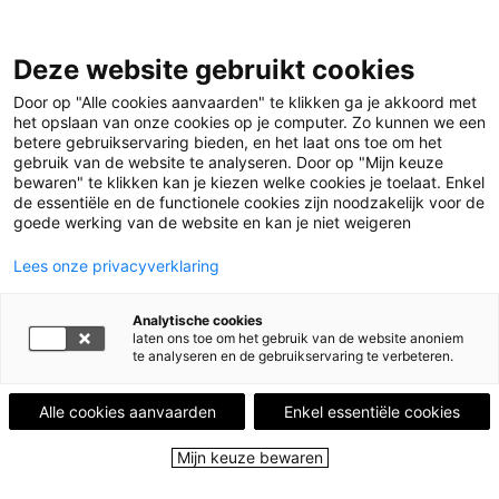
Deze website gebruikt cookies
Menu
Door op "Alle cookies aanvaarden" te klikken ga je akkoord met
het opslaan van onze cookies op je computer. Zo kunnen we een
betere gebruikservaring bieden, en het laat ons toe om het
Home
Leestips
Warm, grappig en herkenbaar portret
gebruik van de website te analyseren. Door op "Mijn keuze
bewaren" te klikken kan je kiezen welke cookies je toelaat. Enkel
van gewone mensen
de essentiële en de functionele cookies zijn noodzakelijk voor de
goede werking van de website en kan je niet weigeren
LEESTIP VAN
KAREN VERACHTERT
“Il y a un autre monde mais il est dans
Lees onze privacyverklaring
celui-ci." (Paul Éluard)
Analytische cookies
Warm, grappig en
laten ons toe om het gebruik van de website anoniem
te analyseren en de gebruikservaring te verbeteren.
herkenbaar portret van
gewone mensen
Alle cookies aanvaarden
Enkel essentiële cookies
Mijn keuze bewaren
1 augustus 2022