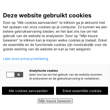
Deze website gebruikt cookies
Menu
Door op "Alle cookies aanvaarden" te klikken ga je akkoord met
het opslaan van onze cookies op je computer. Zo kunnen we een
betere gebruikservaring bieden, en het laat ons toe om het
Home
Leestips
Prachtige ruwheid
gebruik van de website te analyseren. Door op "Mijn keuze
bewaren" te klikken kan je kiezen welke cookies je toelaat. Enkel
de essentiële en de functionele cookies zijn noodzakelijk voor de
LEESTIP VAN
MELANIE HUYGHE
goede werking van de website en kan je niet weigeren
Nooit een periode zonder boek. Soms een periode
met meerdere boeken tegelijk.
Lees onze privacyverklaring
Prachtige ruwheid
Analytische cookies
laten ons toe om het gebruik van de website anoniem
te analyseren en de gebruikservaring te verbeteren.
2 september 2024
Alle cookies aanvaarden
Enkel essentiële cookies
Ik las dit boek in één ruk uit. Ik werd van bij het
begin gegrepen.
Mijn keuze bewaren