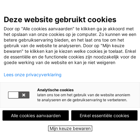
Deze website gebruikt cookies
Menu
Door op "Alle cookies aanvaarden" te klikken ga je akkoord met
het opslaan van onze cookies op je computer. Zo kunnen we een
betere gebruikservaring bieden, en het laat ons toe om het
Home
Leestips
over mannen en ballen
gebruik van de website te analyseren. Door op "Mijn keuze
bewaren" te klikken kan je kiezen welke cookies je toelaat. Enkel
de essentiële en de functionele cookies zijn noodzakelijk voor de
LEESTIP VAN
DRIES DEBIE
goede werking van de website en kan je niet weigeren
Liefhebber, veelvraat, passioneel minnaar
en collectioneur van boeken
Lees onze privacyverklaring
over mannen en ballen
Analytische cookies
laten ons toe om het gebruik van de website anoniem
te analyseren en de gebruikservaring te verbeteren.
1 mei 2018
Alle cookies aanvaarden
Enkel essentiële cookies
Mijn keuze bewaren