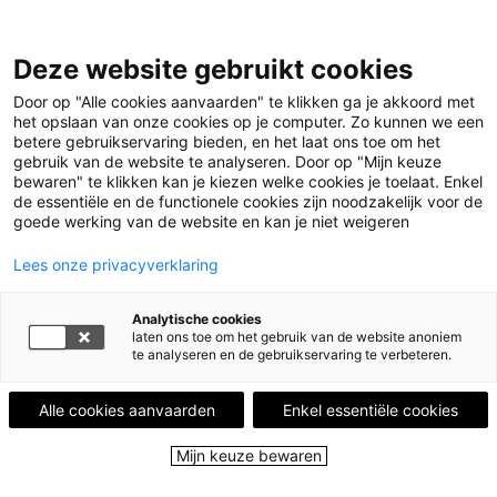
Leestips
Deze website gebruikt cookies
Events
Uitgelicht
Door op "Alle cookies aanvaarden" te klikken ga je akkoord met
Leesgroepen
het opslaan van onze cookies op je computer. Zo kunnen we een
Leesplekken
betere gebruikservaring bieden, en het laat ons toe om het
Partners
gebruik van de website te analyseren. Door op "Mijn keuze
Over ons
bewaren" te klikken kan je kiezen welke cookies je toelaat. Enkel
de essentiële en de functionele cookies zijn noodzakelijk voor de
goede werking van de website en kan je niet weigeren
Menu
Menu sluiten
Lees onze privacyverklaring
Leestips
Analytische cookies
Events
laten ons toe om het gebruik van de website anoniem
Uitgelicht
te analyseren en de gebruikservaring te verbeteren.
Leesgroepen
Leesplekken
Alle cookies aanvaarden
Enkel essentiële cookies
Partners
Over ons
Mijn keuze bewaren
Close