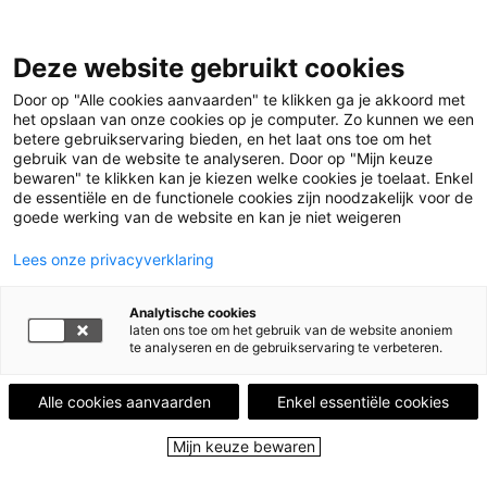
Deze website gebruikt cookies
Menu
Door op "Alle cookies aanvaarden" te klikken ga je akkoord met
het opslaan van onze cookies op je computer. Zo kunnen we een
betere gebruikservaring bieden, en het laat ons toe om het
Home
Leestips
Klassieker van nu
gebruik van de website te analyseren. Door op "Mijn keuze
bewaren" te klikken kan je kiezen welke cookies je toelaat. Enkel
de essentiële en de functionele cookies zijn noodzakelijk voor de
LEESTIP VAN
MAARTJE SWILLEN
goede werking van de website en kan je niet weigeren
Boekhandelaar
Lees onze privacyverklaring
Klassieker van nu
Analytische cookies
laten ons toe om het gebruik van de website anoniem
2 juni 2017
te analyseren en de gebruikservaring te verbeteren.
Rivieren is zo'n ogenschijnlijk klein, dun boekje.
Alle cookies aanvaarden
Enkel essentiële cookies
Geen bijzonder mooie kaft. Leg het in een
Mijn keuze bewaren
boekhandel naast een klepper en het zal in het
niets lijken te verzinken. Met een kortverhaal