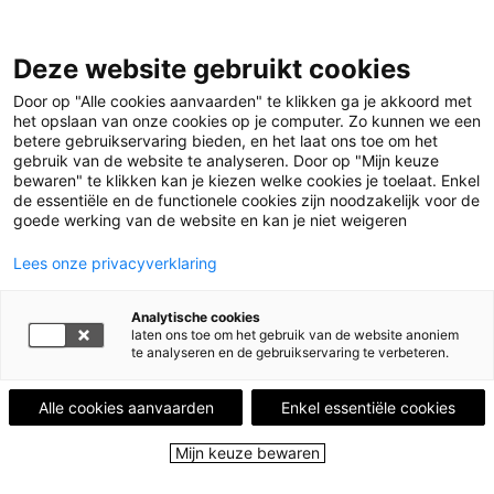
Leestips
Deze website gebruikt cookies
Events
Uitgelicht
Door op "Alle cookies aanvaarden" te klikken ga je akkoord met
Leesgroepen
het opslaan van onze cookies op je computer. Zo kunnen we een
Leesplekken
betere gebruikservaring bieden, en het laat ons toe om het
Partners
gebruik van de website te analyseren. Door op "Mijn keuze
Over ons
bewaren" te klikken kan je kiezen welke cookies je toelaat. Enkel
de essentiële en de functionele cookies zijn noodzakelijk voor de
goede werking van de website en kan je niet weigeren
Menu
Menu sluiten
Lees onze privacyverklaring
Leestips
Analytische cookies
Events
laten ons toe om het gebruik van de website anoniem
Uitgelicht
te analyseren en de gebruikservaring te verbeteren.
Leesgroepen
Leesplekken
Alle cookies aanvaarden
Enkel essentiële cookies
Partners
Over ons
Mijn keuze bewaren
Close