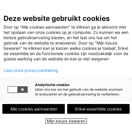
Leestips
Deze website gebruikt cookies
Events
Uitgelicht
Door op "Alle cookies aanvaarden" te klikken ga je akkoord met
Leesgroepen
het opslaan van onze cookies op je computer. Zo kunnen we een
Leesplekken
betere gebruikservaring bieden, en het laat ons toe om het
Partners
gebruik van de website te analyseren. Door op "Mijn keuze
Over ons
bewaren" te klikken kan je kiezen welke cookies je toelaat. Enkel
de essentiële en de functionele cookies zijn noodzakelijk voor de
goede werking van de website en kan je niet weigeren
Menu
Menu sluiten
Lees onze privacyverklaring
Leestips
Analytische cookies
Events
laten ons toe om het gebruik van de website anoniem
Uitgelicht
te analyseren en de gebruikservaring te verbeteren.
Leesgroepen
Leesplekken
Alle cookies aanvaarden
Enkel essentiële cookies
Partners
Over ons
Mijn keuze bewaren
Close