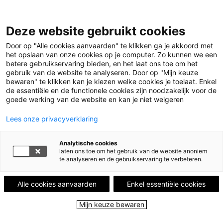
Deze website gebruikt cookies
Menu
Door op "Alle cookies aanvaarden" te klikken ga je akkoord met
het opslaan van onze cookies op je computer. Zo kunnen we een
betere gebruikservaring bieden, en het laat ons toe om het
Home
Events
Samenlezen in Kessel-Lo
gebruik van de website te analyseren. Door op "Mijn keuze
bewaren" te klikken kan je kiezen welke cookies je toelaat. Enkel
Samenlezen in Kessel-
de essentiële en de functionele cookies zijn noodzakelijk voor de
goede werking van de website en kan je niet weigeren
Lo
Lees onze privacyverklaring
Samenlezen is samen met anderen lezen en er
Analytische cookies
samen over praten, herinneren, genieten.
laten ons toe om het gebruik van de website anoniem
te analyseren en de gebruikservaring te verbeteren.
Alle cookies aanvaarden
Enkel essentiële cookies
Wat is Samenlezen?
Mijn keuze bewaren