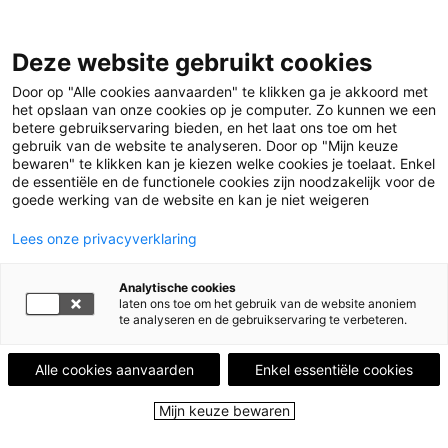
Leestips
Deze website gebruikt cookies
Events
Uitgelicht
Door op "Alle cookies aanvaarden" te klikken ga je akkoord met
Leesgroepen
het opslaan van onze cookies op je computer. Zo kunnen we een
Leesplekken
betere gebruikservaring bieden, en het laat ons toe om het
Partners
gebruik van de website te analyseren. Door op "Mijn keuze
Over ons
bewaren" te klikken kan je kiezen welke cookies je toelaat. Enkel
de essentiële en de functionele cookies zijn noodzakelijk voor de
goede werking van de website en kan je niet weigeren
Menu
Menu sluiten
Lees onze privacyverklaring
Leestips
Analytische cookies
Events
laten ons toe om het gebruik van de website anoniem
Uitgelicht
te analyseren en de gebruikservaring te verbeteren.
Leesgroepen
Leesplekken
Alle cookies aanvaarden
Enkel essentiële cookies
Partners
Over ons
Mijn keuze bewaren
Close